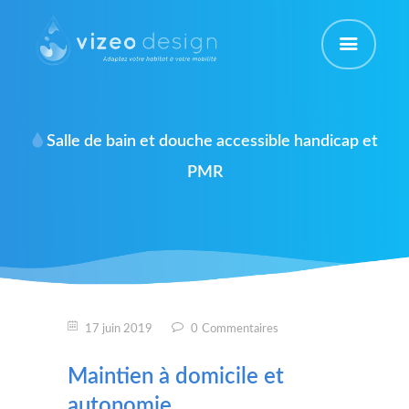
HOME
Salle de bain et douche accessible handicap et 
A PROPOS
PMR
NOS PRESTATIONS
RÉALISATIONS
DEMANDER UN DEVIS
17 juin 2019
0
Commentaires
Maintien à domicile et
autonomie.