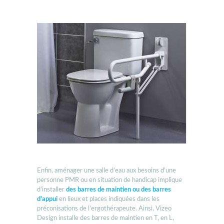
Enfin, aménager une salle d’eau aux besoins d’une
personne PMR ou en situation de handicap implique
d’installer
des barres de maintien ou des barres
d’appui
en lieux et places indiquées dans les
préconisations de l’ergothérapeute. Ainsi, Vizeo
Design installe des barres de maintien en T, en L,